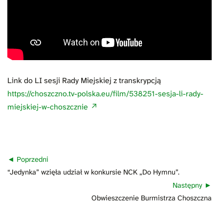
Link do LI sesji Rady Miejskiej z transkrypcją
https://choszczno.tv-polska.eu/film/538251-sesja-li-rady-
miejskiej-w-choszcznie
Nawigacja
Poprzedni
wpisu
Poprzedni
“Jedynka” wzięła udział w konkursie NCK „Do Hymnu”.
wpis:
Następny
Następny
Obwieszczenie Burmistrza Choszczna
wpis: