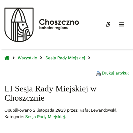
LI
Sesja
Rady
WCAG
Off
Miejskiej
buttons
Sid
w
Choszcznie
Home
Wszystkie
Sesja Rady Miejskiej
Drukuj artykuł
LI Sesja Rady Miejskiej w
Choszcznie
Opublikowano
2 listopada 2023
przez:
Rafał Lewandowski
.
Kategorie:
Sesja Rady Miejskiej
.