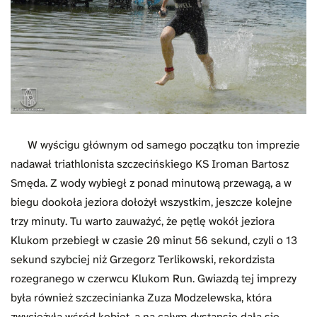
W wyścigu głównym od samego początku ton imprezie
nadawał triathlonista szczecińskiego KS Iroman Bartosz
Smęda. Z wody wybiegł z ponad minutową przewagą, a w
biegu dookoła jeziora dołożył wszystkim, jeszcze kolejne
trzy minuty. Tu warto zauważyć, że pętlę wokół jeziora
Klukom przebiegł w czasie 20 minut 56 sekund, czyli o 13
sekund szybciej niż Grzegorz Terlikowski, rekordzista
rozegranego w czerwcu Klukom Run. Gwiazdą tej imprezy
była również szczecinianka Zuza Modzelewska, która
zwyciężyła wśród kobiet, a na całym dystansie dała się