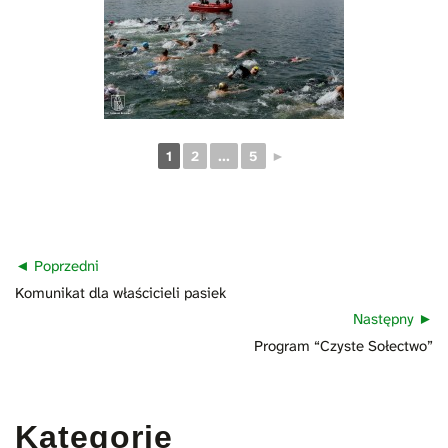
1
2
...
5
►
Nawigacja
Poprzedni
wpisu
Poprzedni
Komunikat dla właścicieli pasiek
wpis:
Następny
Następny
Program “Czyste Sołectwo”
wpis:
Kategorie