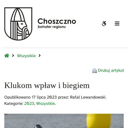
Klukom
wpław
i
WCAG
Off
biegiem
buttons
Sid
Home
Wszystkie
Drukuj artykuł
Klukom wpław i biegiem
Opublikowano
17 lipca 2023
przez:
Rafał Lewandowski
.
Kategorie:
2023
,
Wszystkie
.