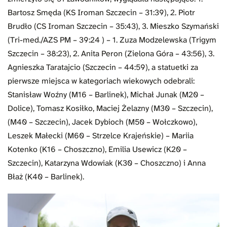
Bartosz Smęda (KS Iroman Szczecin – 31:39), 2. Piotr
Brudło (CS Iroman Szczecin – 35:43), 3. Mieszko Szymański
(Tri-med./AZS PM – 39:24 ) – 1. Zuza Modzelewska (Trigym
Szczecin – 38:23), 2. Anita Peron (Zielona Góra – 43:56), 3.
Agnieszka Taratajcio (Szczecin – 44:59), a statuetki za
pierwsze miejsca w kategoriach wiekowych odebrali:
Stanisław Woźny (M16 – Barlinek), Michał Junak (M20 –
Dolice), Tomasz Kosiłko, Maciej Żelazny (M30 – Szczecin),
(M40 – Szczecin), Jacek Dybioch (M50 – Wołczkowo),
Leszek Małecki (M60 – Strzelce Krajeńskie) – Mariia
Kotenko (K16 – Choszczno), Emilia Usewicz (K20 –
Szczecin), Katarzyna Wdowiak (K30 – Choszczno) i Anna
Błaż (K40 – Barlinek).