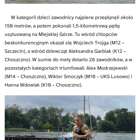
W kategorii dzieci zawodnicy najpierw przepłynęli około
150 metrów, a potem pokonali 1,5-kilometrową pętlę
usytuowaną na Miejskiej Górze. Tu wśród chłopców
bezkonkurencyjnym okazał się Wojciech Trojga (M12 –
Szczecin), a wśród dziewcząt Aleksandra Garbiak (K12 –
Choszczno). W sumie do mety dotarło 28 zawodników, a w
pozostałych kategoriach triumfowali: Alex Modrzejewski
(M14 – Choszczno), Wiktor Smoczyk (M10 – UKS Lusowo) i
Hanna Wdowiak (K10 – Choszczno).