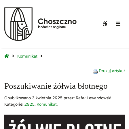
Poszukiwanie
żółwia
błotnego
WCAG
Off
buttons
Sid
Home
Komunikat
Drukuj artykuł
Poszukiwanie żółwia błotnego
Opublikowano
3 kwietnia 2025
przez:
Rafał Lewandowski
.
Kategorie:
2025
,
Komunikat
.