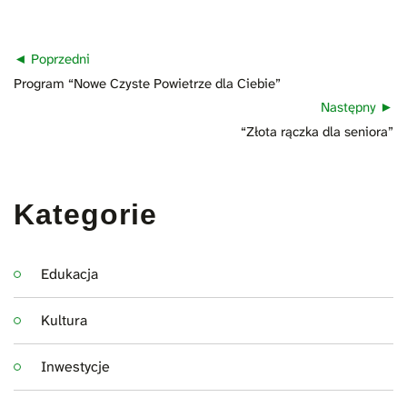
Nawigacja
Poprzedni
wpisu
Poprzedni
Program “Nowe Czyste Powietrze dla Ciebie”
wpis:
Następny
Następny
“Złota rączka dla seniora”
wpis:
Kategorie
Edukacja
Kultura
Inwestycje