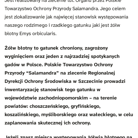
Jest realizowany na zlecenie tut. Organu przez Polskie
Towarzystwo Ochrony Przyrody Salamandra. Jego celem
jest zlokalizowanie jak najwięcej stanowisk występowania
naszego rodzimego i rzadkiego gatunku jaki jest żółw
błotny Emys orbicularis.
Żółw błotny to gatunek chroniony, zagrożony
wyginięciem oraz jeden z najrzadziej spotykanych
gadów w Polsce. Polskie Towarzystwo Ochrony
Przyrody “Salamandra” na zlecenie Regionalnej
Dyrekcji Ochrony Środowiska w Szczecinie prowadzi
inwentaryzację stanowisk tego gatunku w
województwie zachodniopomorskim – na terenie
powiatów: choszczeńskiego, gryfińskiego,
koszalińskiego, myśliborskiego oraz wałeckiego, w celu
zaplanowania skutecznej ich ochrony.
Jeżeli znasz miejsca występowania żółwia błotnego na