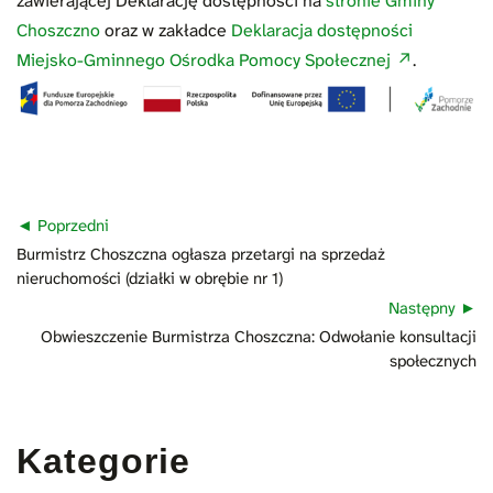
zawierającej Deklarację dostępności na
stronie Gminy
Choszczno
oraz w zakładce
Deklaracja dostępności
Miejsko-Gminnego Ośrodka Pomocy Społecznej
.
Nawigacja
Poprzedni
wpisu
Poprzedni
Burmistrz Choszczna ogłasza przetargi na sprzedaż
wpis:
nieruchomości (działki w obrębie nr 1)
Następny
Następny
Obwieszczenie Burmistrza Choszczna: Odwołanie konsultacji
wpis:
społecznych
Kategorie