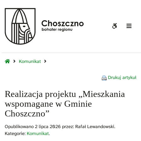
Projekt
Mieszkania
Wspomagane
WCAG
Off
w
buttons
Sid
Gminie
Choszczno
Home
Komunikat
Drukuj artykuł
Realizacja projektu „Mieszkania
wspomagane w Gminie
Choszczno”
Opublikowano
2 lipca 2026
przez:
Rafał Lewandowski
.
Kategorie:
Komunikat
.